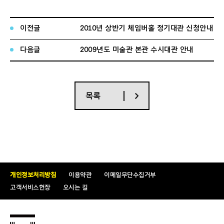
안내-전시대관에서 파일 다운로드)
이전글
2010년 상반기 체임버홀 정기대관 신청안내
■ 대관결정 및 승인통보
다음글
2009년도 미술관 본관 수시대관 안내
- 대관심의 후 승인통보
목록
개인정보처리방침
이용약관
이메일무단수집거부
고객서비스헌장
오시는 길