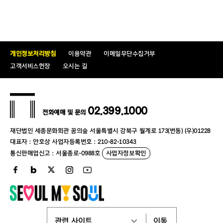
적용매수
본인포함 동반1인
증빙서류 및
장애인1~3급(중증) 대상 할인
유의사항
* 복지카드 실물만 인정
개인정보처리방침
이용약관
이메일무단수집거부
* 증빙자료 미지참 시 정가 대비 차액지불
고객서비스헌장
오시는 길
* 휠체어석 예매자의 경우, 증빙 미지참 시 객
석 입장 및 티켓 수령 불가
02.399.1000
전화예매 및 문의
할인명
장애인(4~6급)
재단법인 세종문화회관 꿈의숲 서울특별시 강북구 월계로 173(번동) (우)01228
할인율
50%
대표자 : 안호상 사업자등록번호 : 210-82-10343
통신판매업신고 : 서울종로-0988호
사업자정보확인
적용매수
1인 1매
증빙서류 및
장애인4~6급(경증) 대상 할인
유의사항
* 복지카드 실물만 인정
* 증빙자료 미지참 시 정가 대비 차액지불
* 휠체어석 예매자의 경우, 증빙 미지참 시 객
이동