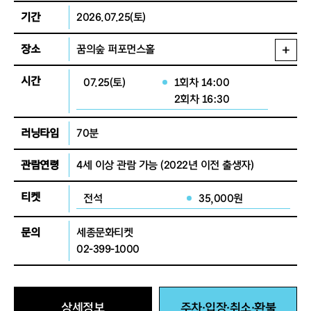
기간
2026.07.25(토)
장소
꿈의숲 퍼포먼스홀
시간
07.25(토)
1회차 14:00
2회차 16:30
러닝타임
70분
관람연령
4세 이상 관람 가능
(2022년 이전 출생자)
티켓
전석
35,000원
문의
세종문화티켓
02-399-1000
상세정보
주차·입장·취소·환불