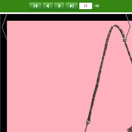
/ 68
탐 색
책갈피
다운로드