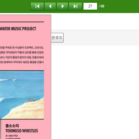
/ 68
탐 색
책갈피
다운로드