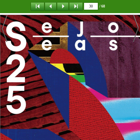
/ 68
탐 색
책갈피
다운로드