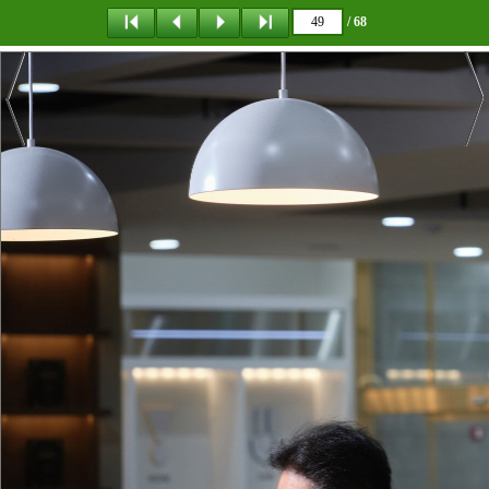
/ 68
탐 색
책갈피
다운로드