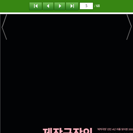
/ 68
탐 색
책갈피
다운로드