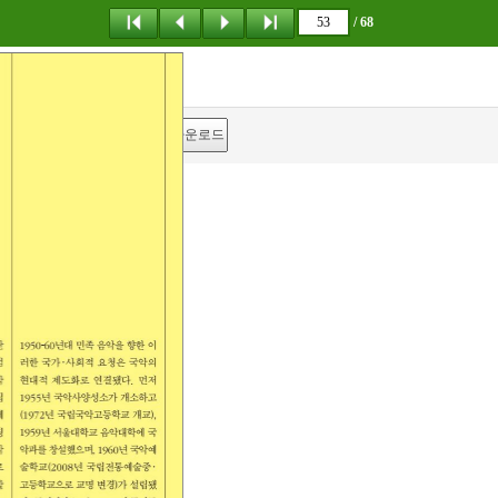
/ 68
탐 색
책갈피
다운로드