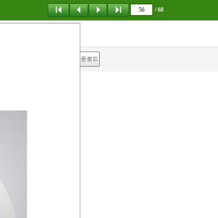
/ 68
탐 색
책갈피
다운로드