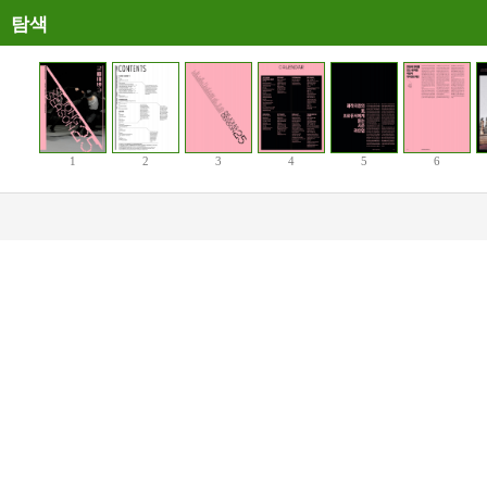
탐색
1
2
3
4
5
6