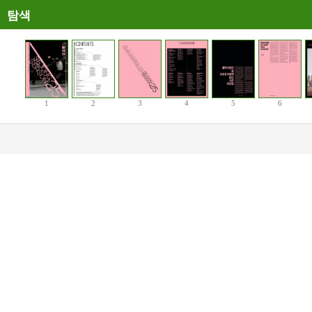
탐색
1
2
3
4
5
6