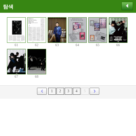
탐색
61
62
63
64
65
66
67
68
1
2
3
4
5