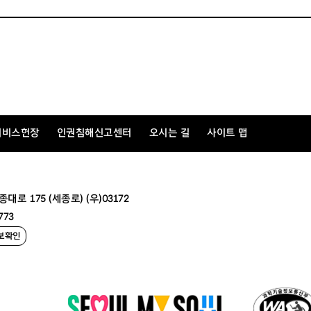
서비스헌장
인권침해신고센터
오시는 길
사이트 맵
 175 (세종로) (우)03172
773
보확인