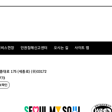
서비스헌장
인권침해신고센터
오시는 길
사이트 맵
 175 (세종로) (우)03172
773
보확인