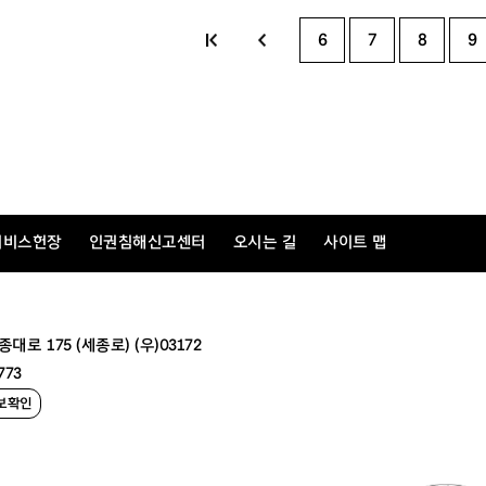
6
7
8
9
서비스헌장
인권침해신고센터
오시는 길
사이트 맵
 175 (세종로) (우)03172
773
보확인