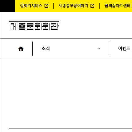
길찾기서비스
세종충무공이야기
꿈의숲아트센터
소식
이벤트