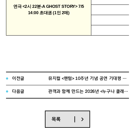
연극 <2시 22분-A GHOST STORY> 7/5
je
14:00 초대권 (1인 2매)
fr
it
이전글
뮤지컬 <팬텀> 10주년 기념 공연 기대평 이벤트당첨자 발표
다음글
관객과 함께 만드는 2026년 <누구나 클래식 > 선호 조사 당첨자 안내
목록