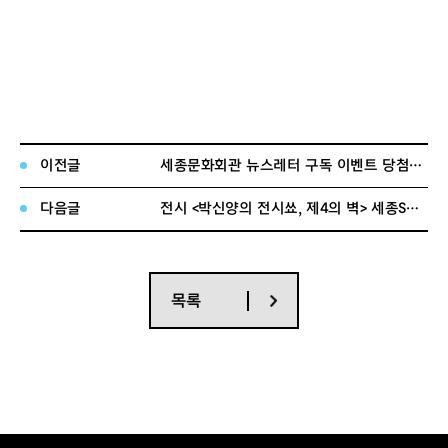
이전글
세종문화회관 뉴스레터 구독 이벤트 당첨자 발표
다음글
전시 <박신양의 전시쑈, 제4의 벽> 세종S멤버십 회원 기대평 이벤트 당첨자 발표
목록