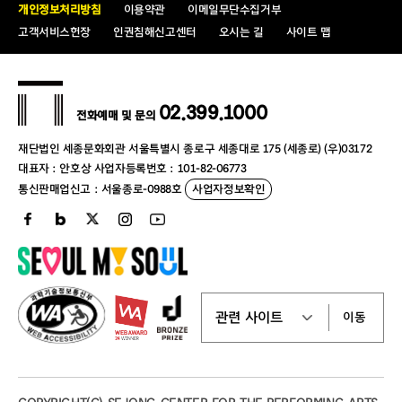
개인정보처리방침
이용약관
이메일무단수집거부
고객서비스헌장
인권침해신고센터
오시는 길
사이트 맵
02.399.1000
전화예매 및 문의
재단법인 세종문화회관 서울특별시 종로구 세종대로 175 (세종로) (우)03172
대표자 : 안호상 사업자등록번호 : 101-82-06773
통신판매업신고 : 서울종로-0988호
사업자정보확인
이동