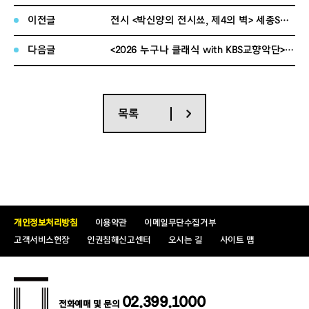
노*순
010-****-4102
이전글
전시 <박신양의 전시쑈, 제4의 벽> 세종S멤버십 회원 기대평 이벤트 당첨자 발표
도*순
010-****-9150
박*나
010-****-2170
다음글
<2026 누구나 클래식 with KBS교향악단> 공연 인증샷 후기 이벤트 당첨자 발표
박*리
010-****-3641
박*아
010-****-8020
박*우
010-****-1465
목록
박*주
010-****-7280
박*진
010-****-0911
박*현
010-****-4992
방*진
010-****-7528
범*옥
010-****-7395
개인정보처리방침
이용약관
이메일무단수집거부
선*진
010-****-8880
고객서비스헌장
인권침해신고센터
오시는 길
사이트 맵
손*현
010-****-3772
송*영
010-****-3523
02.399.1000
신*영
010-****-4877
전화예매 및 문의