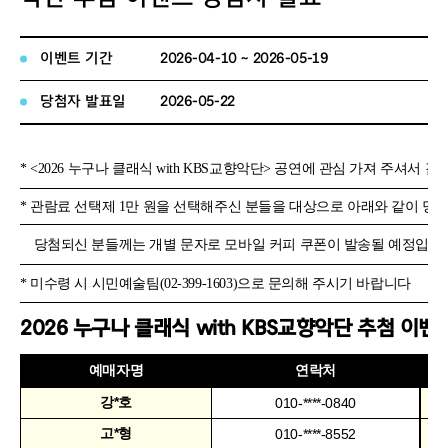
이벤트 기간
2026-04-10 ~ 2026-05-19
당첨자 발표일
2026-05-22
* <2026 누구나 클래식 with KBS교향악단> 공연에 관심 가져 주셔서 
* 관람료 선택제 1만 원을 선택해주신 분들을 대상으로 아래와 같이 당
당첨되신 분들께는 개별 문자로 모바일 커피 쿠폰이 발송될 예정입니
* 미수령 시 시민예술팀(02-399-1603)으로 문의해 주시기 바랍니다
2026 누구나 클래식 with KBS교향악단 추첨 이
예매자명
연락처
강*호
010-****-0840
고*형
010-****-8552