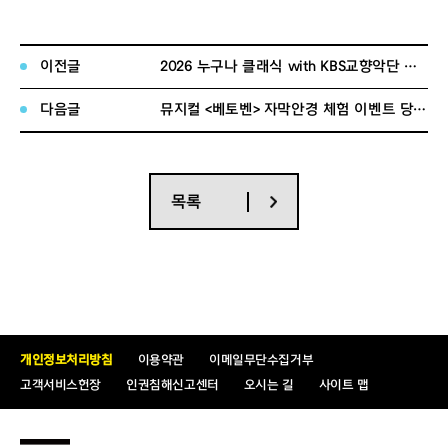
기타 문의사항은 시민예술팀
(02-399-1603)
으로 연락해 주시
기 바랍니다
.
이전글
2026 누구나 클래식 with KBS교향악단 추첨 이벤트 당첨자 발표
다음글
뮤지컬 <베토벤> 자막안경 체험 이벤트 당첨자 발표
목록
개인정보처리방침
이용약관
이메일무단수집거부
고객서비스헌장
인권침해신고센터
오시는 길
사이트 맵