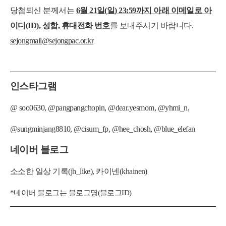
당첨되신 분께서는
6
월
21
일
(
일
) 23:59
까지 아래 이메일로 아
이디
(ID),
성함
,
휴대전화 번호
를 보내주시기 바랍니다
.
sejongmail@sejongpac.or.kr
인스타그램
@ soo0630, @pangpangchopin, @dear.yesmom, @yhmi_n,
@sungminjang8810, @cisum_fp, @hee_chosh, @blue_elefan
네이버 블로그
소소한 일상 기록
(jh_like),
카이넨
(khainen)
*
네이버 블로그는 블로그명
(
블로그
ID)