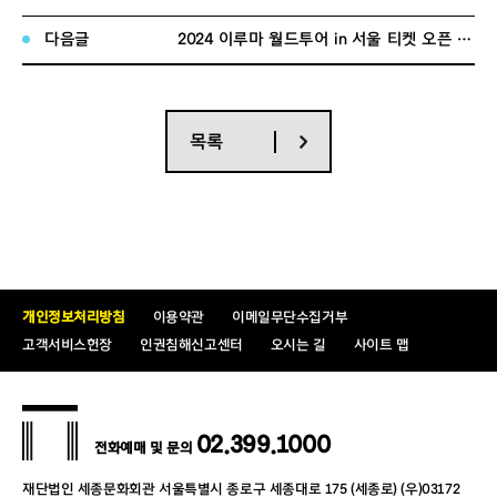
다음글
2024 이루마 월드투어 in 서울 티켓 오픈 안내
공연정보
공연명
:
사카모토 미우
(Miu Sakamoto)
첫 내한공연
- Still Lights
목록
부제
:
아름다운 싱어송라이터 시리즈
2023
공연장소
:
세종문화회관
S
씨어터
공연기간
: 2023
년
12
월
27
일
(
수
)
공연시간
: 20:00
티켓가격
:
R
석
77,000
원
관람연령
:
8
세 이상 관람가
러닝타임
:
90
분
개인정보처리방침
이용약관
이메일무단수집거부
고객서비스헌장
인권침해신고센터
오시는 길
사이트 맵
※ 티켓 오픈 일시
:
2023
년
11
월
2
일
(
목
) 14
시
(
멜론티켓
/
위메프티켓
/
세
02.399.1000
종문화티켓
)
전화예매 및 문의
재단법인 세종문화회관 서울특별시 종로구 세종대로 175 (세종로) (우)03172