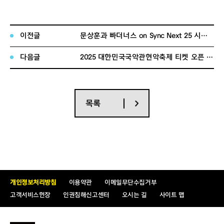
티켓오픈
2025년 07월 29일(화) 10:00 선예매 /
일
16:00 일반예매
이전글
문상훈과 빠더너스 on Sync Next 25 시야제한석 추가 오픈 안내
티켓오픈
2025년 08월 14일(목) ~ 2025년 08월 1
다음글
2025 대한민국국악관현악축제 티켓 오픈 안내
회차
6일(토)
공연명 : 해니, 미스터 크리스 on Sync Next
목록
25
공연일시 : 2025년 08월 14일(목) ~ 2025년
08월 16일(토) 목 19:30, 금 19:30, 토 16:0
0
공연장소 : 세종문화회관 S씨어터
공연정보
개인정보처리방침
이용약관
이메일무단수집거부
고객서비스헌장
인권침해신고센터
오시는 길
사이트 맵
관람등급 : 7세 이상 관람 가능(2018년 이전
출생자)