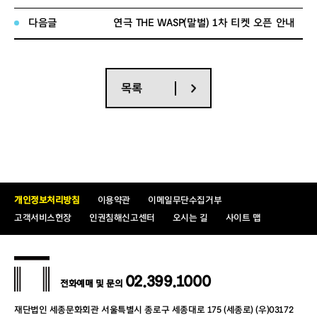
회차
총 24회
다음글
연극 THE WASP(말벌) 1차 티켓 오픈 안내
공연명 : 연극 <튜링머신>
공연일시 : 2026.01.08(목) ~ 2026.03.01
목록
(일)
공연장소 : 세종문화회관 S씨어터
공연정보
관람등급 : 중학생 이상 관람가 (2013년생 포
함 이전 출생자)
개인정보처리방침
이용약관
이메일무단수집거부
관람시간 : 평일 19시 30분 | 토/일 14시, 18
고객서비스헌장
인권침해신고센터
오시는 길
사이트 맵
시(월 공연 없음)
티켓가격 : R석 7만원 , S석 5만 5천원
02.399.1000
전화예매 및 문의
AI 시대를 연 천재, 앨런 튜링
재단법인 세종문화회관 서울특별시 종로구 세종대로 175 (세종로) (우)03172
생각하는 존재는 누구인가?