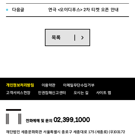
회차
6일(일)까지
다음글
연극 <오이디푸스> 2차 티켓 오픈 안내
공연명 : 뮤지컬 <베토벤>
공연일시 : 2026년 6월 9일(화) - 8월 11일
목록
(화)
공연장소 : 세종문화회관 대극장
공연정보
관람등급 : 8세 이상 관람 가능(2019년 12월
31일 이전 출생자까지)
개인정보처리방침
이용약관
이메일무단수집거부
관람시간 : 일자별/요일별 공연 시간이 다르
고객서비스헌장
인권침해신고센터
오시는 길
사이트 맵
니, 예매 전 반드시 확인해 주시기 바랍니다.
티켓가격 : VIP석 18만원, R석 15만원, S석 1
2만원, A석 10만원, B석 8만원
02.399.1000
전화예매 및 문의
절망을 넘어 환희로
재단법인 세종문화회관 서울특별시 종로구 세종대로 175 (세종로) (우)03172