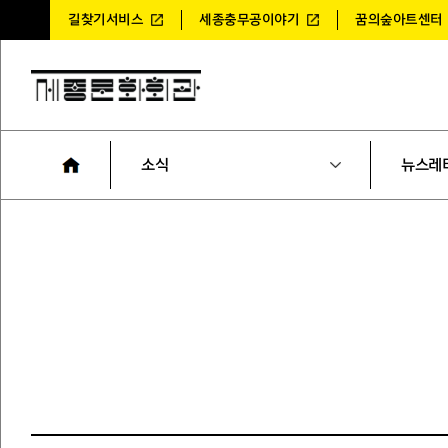
길찾기서비스
세종충무공이야기
꿈의숲아트센터
소식
뉴스레