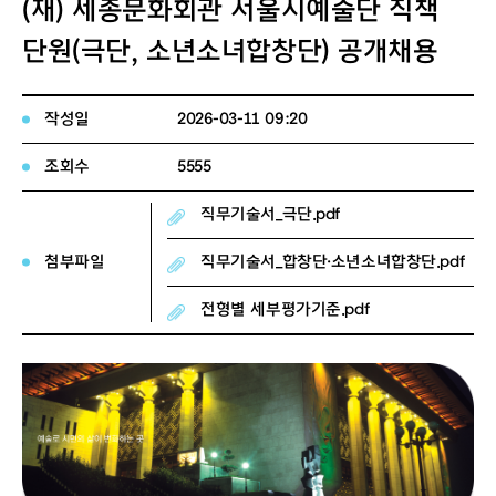
(재) 세종문화회관 서울시예술단 직책
단원(극단, 소년소녀합창단) 공개채용
작성일
2026-03-11 09:20
조회수
5555
직무기술서_극단.pdf
첨부파일
직무기술서_합창단・소년소녀합창단.pdf
전형별 세부평가기준.pdf