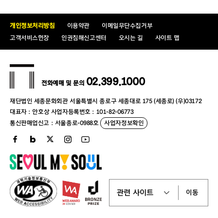
채용분야별 중복지원 불가
개인정보처리방침
이용약관
이메일무단수집거부
채용방법 : 블라인드 채용
고객서비스헌장
인권침해신고센터
오시는 길
사이트 맵
우대사항
문화예술기관, 단체 또는 해당 직무분야 유경험자(별도
가산점 없음)
장애인 : 「장애인복지법」 제2조에 따라 등록한 장애인
02.399.1000
전화예매 및 문의
(유효기간 내), 전형별 만점의 8%
취업지원대상자 : 최종면접 전형 동점자 발생 시 우선
재단법인 세종문화회관 서울특별시 종로구 세종대로 175 (세종로) (우)03172
선발함
대표자 : 안호상 사업자등록번호 : 101-82-06773
통신판매업신고 : 서울종로-0988호
사업자정보확인
중복가산은 하지 않으며 여러 기준에 해당 시 가장 유리한
가점 기준을 따름
지원서에 해당사항을 기재하고 유효기간 내 증빙서류를
제출하여야 함
취업지원대상자 : 분야별 선발 예정인원이 3인 이하인
분야는 <국가유공자 등 채용 시 가점제도 관련 보훈처
가이드라인, 2022.6.14.>에 따라 가점 적용하지 않음. 단,
이동
동점자 발생 시 취업지원대상자를 우선 선발함
공통 응시자격