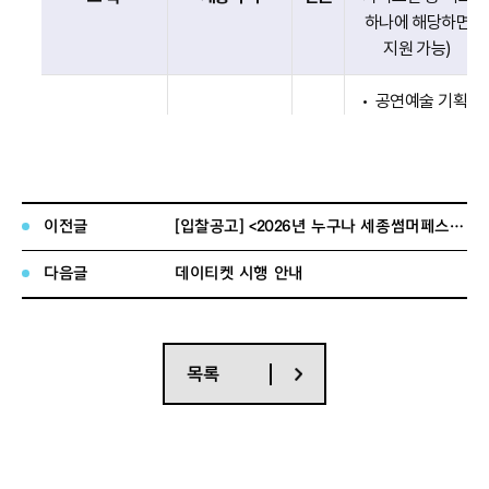
하나에 해당하면
지원 가능)
공연예술 기획,
제작 경력 3년
이상인 자
(공연제작)
극단
1명
연극·뮤지컬
지도위원
작품 기획·
이전글
[입찰공고] <2026년 누구나 세종썸머페스티벌> 운영대행 용역 (긴급)
제작에 5편
이상 참여한 자
다음글
데이티켓 시행 안내
소년소녀합창단
합창단·
(소년소녀합창)
1명
지휘 경력 2년
소년소녀합창단
지휘자
이상인 자
목록
직무기술서
계
2명
별첨