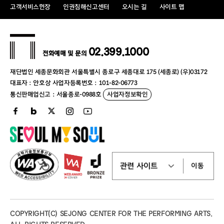
고객서비스헌장
인권침해신고센터
오시는 길
사이트 맵
참석 희망 업체는 아래 링크를 통해 신청해 주시기 바랍니다
.
▶
신청링크
:
https://naver.me/xNpdNolh
※
본 간담회 이후 입찰은
5
월 중 별도 개최 예정입니다
.
02.399.1000
전화예매 및 문의
재단법인 세종문화회관 서울특별시 종로구 세종대로 175 (세종로) (우)03172
■
문의
대표자 : 안호상 사업자등록번호 : 101-82-06773
통신판매업신고 : 서울종로-0988호
사업자정보확인
세종문화회관 문화
Biz
개발팀
임대담당
02-399-1733 /
옥상사업담당
1723
이동
COPYRIGHT(C) SEJONG CENTER FOR THE PERFORMING ARTS.