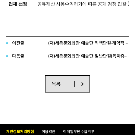
(
업체 선정
공유재산 사용수익허가에 따른 공개 경쟁 입찰
온
※
세부사항은 첨부파일을 참고하여 주시기 바랍니다
.
■
공간 구성
이전글
(재)세종문화회관 예술단 직책단원·계약직 직원 공개채용 면접전형 합격자 공고
다음글
(재)세종문화회관 예술단 일반단원(육아휴직대체) 공개채용 서류전형 및 경력검증 합격자 공고
목록
※
카운터
·
식음공간의 면적 및 구조는 입점 업체에 따라 변
경될 수 있습니다
.
※
세부사항은 첨부파일을 참고하여 주시기 바랍니다
.
■
참여 신청
개인정보처리방침
이용약관
이메일무단수집거부