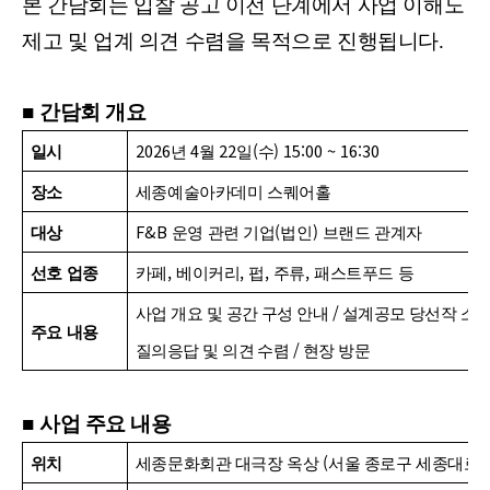
본 간담회는 입찰 공고 이전 단계에서 사업 이해도
제고 및 업계 의견 수렴을 목적으로 진행됩니다
.
■
간담회 개요
2026
4
22
(
) 15:00 ~ 16:30
일시
년
월
일
수
장소
세종예술아카데미 스퀘어홀
F&B
(
)
대상
운영 관련 기업
법인
브랜드 관계자
,
,
,
,
선호 업종
카페
베이커리
펍
주류
패스트푸드 등
/
사업 개요 및 공간 구성 안내
설계공모 당선작 소
주요 내용
/
질의응답 및 의견 수렴
현장 방문
■
사업 주요 내용
(
위치
세종문화회관 대극장 옥상
서울 종로구 세종대로