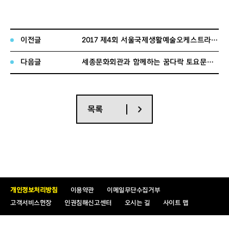
구분
지원분야
인원
주요업무
① 세종예술아카데
-
강좌운영 및 홍보
1.
사업기획 및 운
이전글
2017 제4회 서울국제생활예술오케스트라 축제(SICOF) 국내단체 참가 모집
미
1
· 아카데미 수강생 관리 등
영
프로그램 운영
*
음악관련 전공자 우대
다음글
세종문화회관과 함께하는 꿈다락 토요문화학교 수강생 모집공고
계
1
6. 신청서류 접수 :
nanum@sejongpac.or.kr
목록
7. 신청자격
가. 모집 공고일 현재 만 18세 이상 만 39세 이하의 서울시에 주민등록이
되어있는 자로서
사업 참여배제 사유가 없는 자(본인 및 주민등록상 함께 거주하는 배
우자, 부,모의 재산 합계액
3억원 이하인 자 우선 선발) ※ 공고일 이전부터 서울시에 주민등록상
개인정보처리방침
이용약관
이메일무단수집거부
주소지를 갖고 있어야함
고객서비스헌장
인권침해신고센터
오시는 길
사이트 맵
나. 사업 참여 배제자(불가)
① 서울시에 주민등록이 되어 있지 않은 자