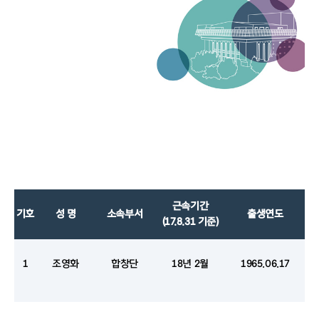
근속기간
기호
성 명
소속부서
출생연도
(17.8.31
기준
)
1
조영화
합창단
18
년
2
월
1965.06.17
2
홍성호
북서울사업
TF
8
년
0
월
1971.01.08