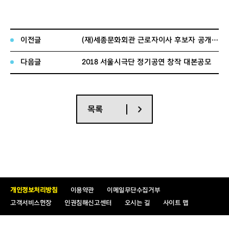
3
김형준
안전관리팀
7
년
5
월
1973.09.02
이전글
(재)세종문화회관 근로자이사 후보자 공개모집 공고
다음글
2018 서울시극단 정기공연 창작 대본공모
예술교육·축제
4
김은정
11
년
2
월
1967.01.16
팀
목록
개인정보처리방침
이용약관
이메일무단수집거부
고객서비스헌장
인권침해신고센터
오시는 길
사이트 맵