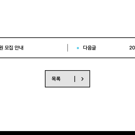
별통보 예정
원 모집 안내
다음글
2
부
목록