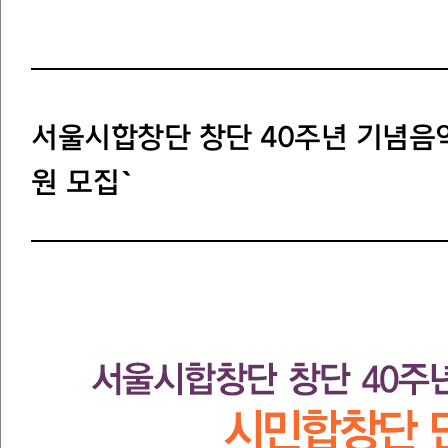
서울시합창단 창단 40주년 기념음
원 모집`