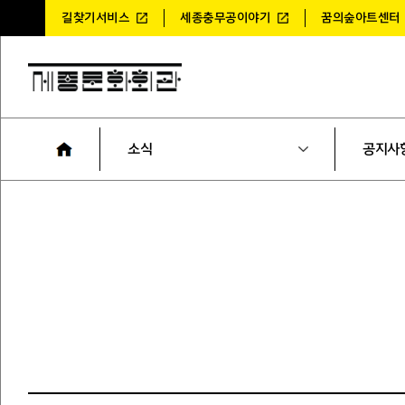
길찾기서비스
세종충무공이야기
꿈의숲아트센터
소식
공지사