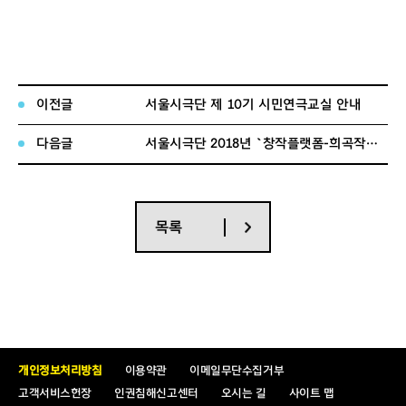
이전글
서울시극단 제 10기 시민연극교실 안내
다음글
서울시극단 2018년 `창작플랫폼-희곡작가‘ 공모안내
목록
개인정보처리방침
이용약관
이메일무단수집거부
고객서비스헌장
인권침해신고센터
오시는 길
사이트 맵