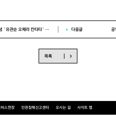
 접
수
3.1운동 및 임시정부수립 100주년 기념 `유관순 오페라 칸타타` 연주를 위한 시민합창단 모집
다음글
공
목록
안이 포함된 출품 지원서
서비스헌장
인권침해신고센터
오시는 길
사이트 맵