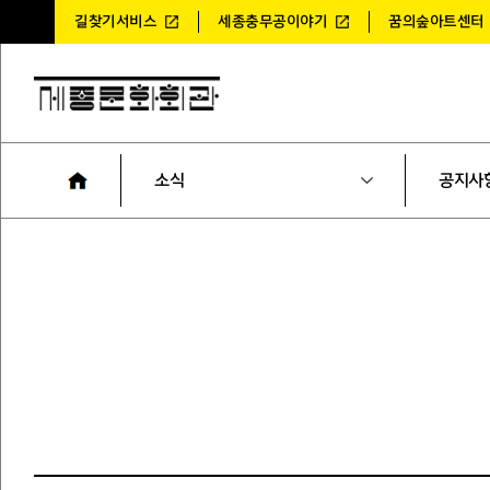
길찾기서비스
세종충무공이야기
꿈의숲아트센터
소식
공지사