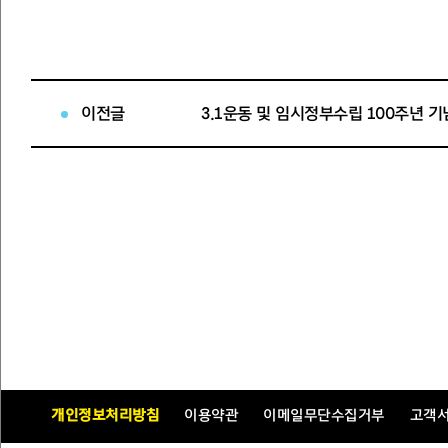
□ 공모개요
○ 공 모 명 :
세종문화회관 야외 공간 큐레이팅 작품 공모
○ 공모기간 :
2019.1.28.(월) ~ 2019.2.28.(목) / 18:00까지
이전글
○ 출품분야 :
조소, 설치 미술
○ 참가자격
- 조형물을 직접 제작하고 설치할 수 있는 개인 or 팀
- 국, 내외에서 활발한 창작 활동을 하고 있는 예술가
- 안정성과 내구성이 검증된 작품(3개월간 야외 공간에 설치)
- 회관 및 주변 공간과 조화를 이루고 예술성이 뛰어난 작품
○ 접수방법 :
이메일로 접수(
)
sejong-story@sejongpac.or.kr
○ 제출서류 :
포트폴리오(사진, 드로잉), 작업노트, 전시 기획
※ 세종문화회관 홈페이지에서 양식 다운로드
개인정보처리방침
이용약관
이메일무단수집거부
고객