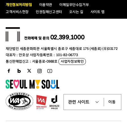
개인정보처리방침
이용약관
이메일무단수집거부
고객서비스헌장
인권침해신고센터
오시는 길
사이트 맵
02.399.1000
전화예매 및 문의
재단법인 세종문화회관 서울특별시 종로구 세종대로 175 (세종로) (우)03172
대표자 : 안호상 사업자등록번호 : 101-82-06773
통신판매업신고 : 서울종로-0988호
사업자정보확인
이동