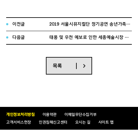
2019. 09. 05.
이전글
2019 서울시뮤지컬단 정기공연 송년가족뮤지컬 <애니> 공개 오디션
(재)세종문화회관 사장
다음글
태풍 및 우천 예보로 인한 세종예술시장 소소 취소 안내
목록
개인정보처리방침
이용약관
이메일무단수집거부
고객서비스헌장
인권침해신고센터
오시는 길
사이트 맵