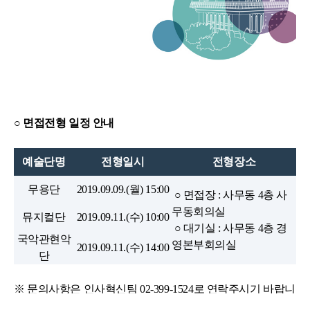
○ 면접전형 일정 안내
예술단명
전형일시
전형장소
무용단
2019.09.09.(
월
) 15:00
○ 면접장
:
사무동
4
층 사
무동회의실
뮤지컬단
2019.09.11.(
수
) 10:00
○
대기실
:
사무동
4
층 경
국악관현악
영본부회의실
2019.09.11.(
수
) 14:00
단
※ 문의사항은 인사혁신팀 02-399-1524로 연락주시기 바랍니
다.