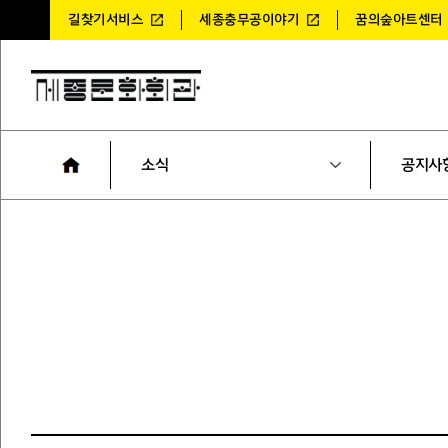
길찾기서비스
세종충무공이야기
꿈의숲아트센터
소식
공지사