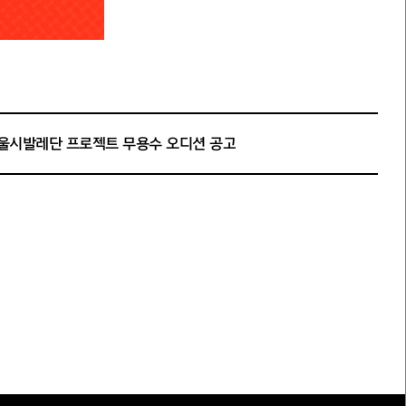
울시발레단 프로젝트 무용수 오디션 공고
매
하신 분들에게
세종ⓢ멤버십 포인트를
트리플