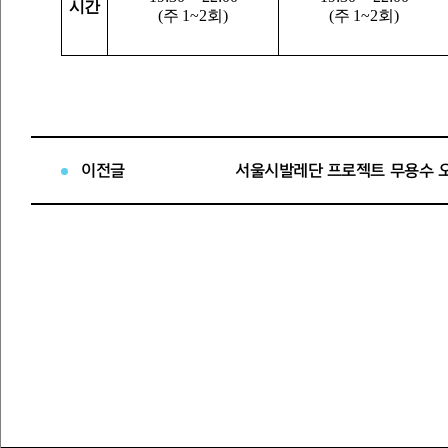
시간
(
주
1~2
회
)
(
주
1~2
회
)
-
연극에 대한 이해와
-
강사와 함께 독백과
인식 넓히기
장면연습하기
내용
-
창의력과 상상력
,
-
발표 작품 선정 및
표현력 키우기
장면 구성
-
참여자 유대 강화
이전글
서울시발레단 프로젝트 무용수 
※
위의 일정은 서울시극단 사정에 따라 바뀔 수 있습니다
4.
강사
:
서울시극단 구성원 및 외부강사
5.
참가신청
가
.
공고 및 접수
: 7
월
7
일
(
월
) ~ 28
일
(
월
) 24
시까지
나
.
제출서류
:
시민연극교실 지원서
(
지정서식
)
다
.
신청방법
:
제출서류 첨부하여 메일로 접수
-
오디션 지원서는 세종문화회관 홈페이지
(
http://sejongpac
라
.
접수처
: bestsmt@sejongpac.or.kr
메일 제목 및 파일
“
이름
_
시민연극교실
”
명기
/
예
)
홍길동
마
.
문의
:
서울시극단 시민연극교실 담당자
(
bestsmt@sejo