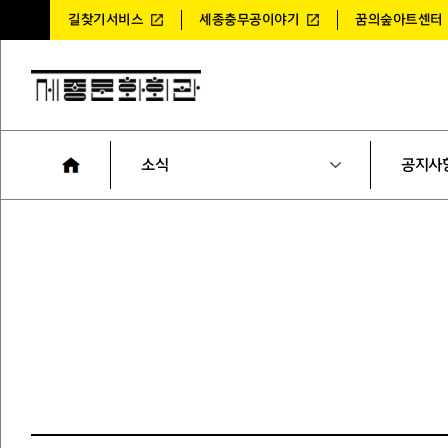
길찾기서비스
세종충무공이야기
꿈의숲아트센터
소식
공지사