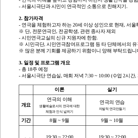
-
서울시극단과 시민이 연극적인 소통으로 친해지기
.
2.
참가자격
-
연극을 체험하고자 하는
20
세 이상 성인으로 현재
,
서울
※
단
,
전문연극인
,
전공학생
,
관련 종사자 제외
-
시민연극교실의 신규 지원자에 한함
.
※
시민극단
,
시민연극참여프로그램 등 타 단체에서의 유
※
많은 분께 기회를 제공하기 위함이니 양해 부탁드립니
3.
일정 및 프로그램 개요
-
총
18
주 예정
-
서울시극단 연습실
,
매회 저녁
7:30 ~ 10:00 (
수업
2
시간
,
이론
실기
연극의 이해
연극의 연습
개요
생활예술로서의 연극에 대한
자발적 연극만들기
체험과 인식 넓히기
기간
8
월
~ 9
월
9
월
~ 10
월
19:30 ~ 22:00
19:30 ~ 22:00