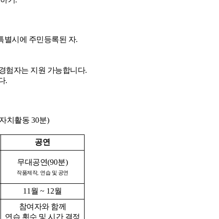
특별시에 주민등록된 자
.
경험자는 지원 가능합니다
.
다
.
자치활동
30
분
)
공연
무대공연
(90
분
)
작품제작
,
연습 및 공연
11
월
~ 12
월
참여자와 함께
연습 횟수 및 시간 결정