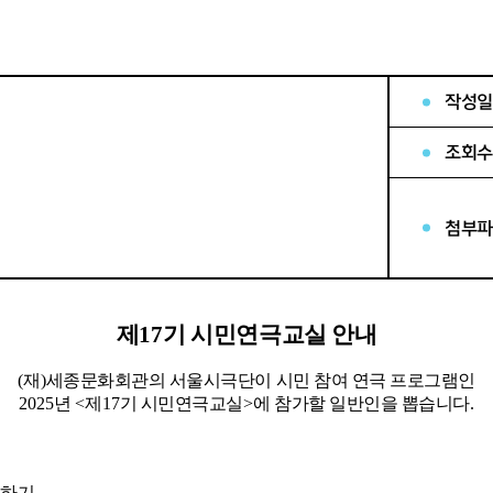
작성일
조회수
첨부파
제
17
기 시민연극교실 안내
(
재
)
세종문화회관의 서울시극단이 시민 참여 연극 프로그램인
2025
년
<
제
17
기 시민연극교실
>
에 참가할 일반인을 뽑습니다
.
험하기
.