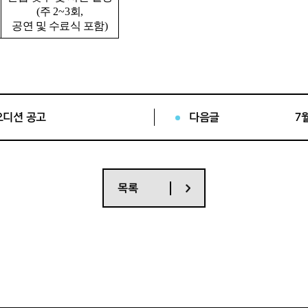
(
주
2~3
회
,
공연 및 수료식 포함
)
-
연습을 반복하면서
무대 실연화 하기
-
전과정 이수자에게
수료증 발급
오디션 공고
다음글
7
.
목록
.or.kr
)
에서 다운로드 후 작성
_
시민연극교실
ngpac.or.kr
)