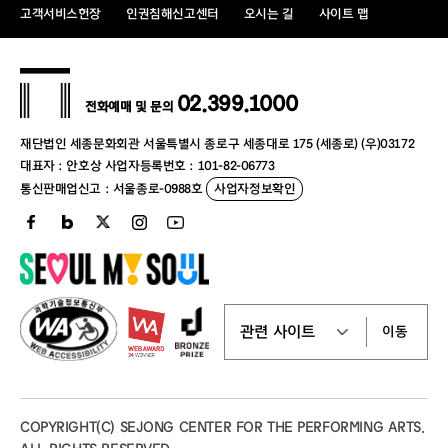
회
’
와 협의하여 진행
고객서비스헌장
인권침해신고센터
오시는 길
사이트 맵
○
선정단체 지원내용
•
초청료
: 15,000
천원
02.399.1000
전화예매 및 문의
•
홍보 및 마케팅 협업
재단법인 세종문화회관 서울특별시 종로구 세종대로 175 (세종로) (우)03172
•
공연장 및 무대기술 일부 지원
(
참가단체 선정 후
대표자 : 안호상 사업자등록번호 : 101-82-06773
통신판매업신고 : 서울종로-0988호
사업자정보확인
협의
)
○
신청방법
•
이메일 접수에 한함
(
jhlee@sejongpac.or.kr
)
○
참여단체 선정발표
이동
•
참여단체 선정 후 개별통보
○
문의
COPYRIGHT(C) SEJONG CENTER FOR THE PERFORMING ARTS.