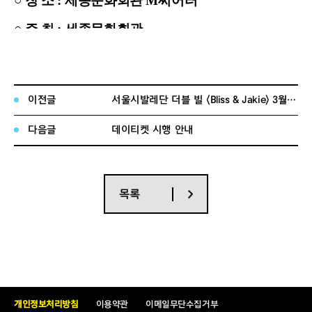
○
장 소
:
세종문화회관
M
씨어터
○
주 최
:
세종문화회관
■
참여신청 안내
이전글
서울시발레단 더블 빌 〈Bliss & Jakie〉 3월 21일(토) 공연 취소 안내
○
참여신청 접수기간
다음글
데이티켓 시행 안내
•
2026. 3. 9.(
월
) ~ 3. 20.(
금
) 18:00
○
지원자격
:
자치단체 및
국공립국악관현악단
목록
○
제출서류
:
지원신청서
1
부
(
붙임문서 지정양식
)
○
참여단체 선정 방법
•
전문가로 구성된
‘
축제추진위원회
’
를 통해 선정
※
공연 프로그램 등 공연 준비는
‘
축제추진위원
개인정보처리방침
이용약관
이메일무단수집거부