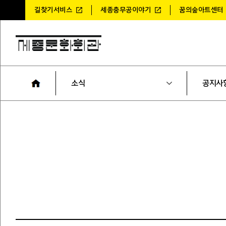
길찾기서비스
세종충무공이야기
꿈의숲아트센터
소식
공지사