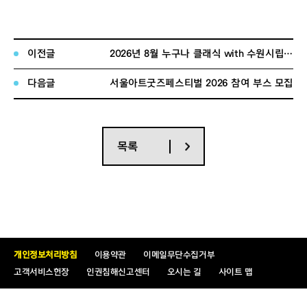
이전글
2026년 8월 누구나 클래식 with 수원시립교향악단 행복동행석 (다자녀 가족/보훈대상자/군복무 청년/북한이탈주민) 신청 안내
다음글
서울아트굿즈페스티벌 2026 참여 부스 모집
목록
개인정보처리방침
이용약관
이메일무단수집거부
고객서비스헌장
인권침해신고센터
오시는 길
사이트 맵