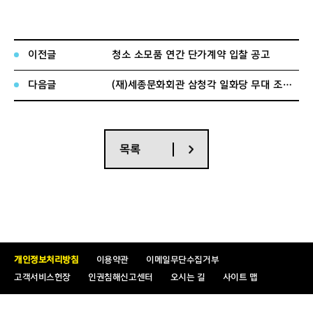
라. 세부품목 : 붙임 파일 『무대기계 구매 세부내역』 참조
마. 입찰방법(현장설명회 생략, 사전답사 가능)
- 본 입찰은 전자입찰방식에 의한 입찰입니다.
- 본 입찰은 제한(총액)입찰입니다.
이전글
청소 소모품 연간 단가계약 입찰 공고
- 본 입찰은 계약이행능력심사를 거쳐 낙찰자를 결정합니다.
- 청렴계약제 시행 대상입니다.
다음글
(재)세종문화회관 삼청각 일화당 무대 조명 구매 설치 입찰공고
바. 납품장소
구분
무대기계 장치
납품 장소 특이사항
비
고
목록
FLY SET BATTEN
SUSPENSION LIGHT
1.
콘서트홀 공연 시 소음이
BATTEN
발생되는
HORIZONT BATTEN
작업은
공연 종료시점까지
CONTROL CONSOLE
퍼포먼
중단이
CONTROL PANEL
있을 수 있음
스홀
PIPING & WIRING
2. 3
월
9
일
(
금
)~10
일
(
토
)
퍼
개인정보처리방침
이용약관
이메일무단수집거부
SUSPENSION LIGHT FLY
포먼스홀
고객서비스헌장
인권침해신고센터
오시는 길
사이트 맵
DUCT
공연으로 인하여 공사 중지
No. 1~2 SUSPENSION LIGHT
FLY DUCT