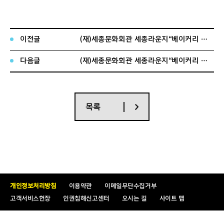
※
오픈예
정일
:
11.1(
화
)
이전글
(재)세종문화회관 세종라운지“베이커리 카페”운영자 선정 입찰공고(2차)
※ 일반음식점 퓨전레스토랑(브런치 카페)으로 양식, 이태
리식, 베이커리, 버거 등으로
전시·공연 관람객 및
다음글
(재)세종문화회관 세종라운지“베이커리 카페”운영자 선정 입찰공고(3차)
주변 직장인 등 다양한 계층을 충족시킬 수 있는 먹거리 종
류
※ 낙찰자의 운영수익에 대하여 우리 회관은 보장책임이 없
으며, 응찰자는 입찰 관련
사항들을 철저히 검토하시고 응찰
목록
하여 주시기 바랍니다.
2. 시설도면
개인정보처리방침
이용약관
이메일무단수집거부
고객서비스헌장
인권침해신고센터
오시는 길
사이트 맵