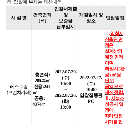
라. 입찰에 부치는 재산내역
입찰서제출
건축면적
및
개찰일시 및
시 설 명
입점일정
(
㎡
)
보증금
장소
납부일시
Ⅰ
.
입찰시
산출된 면
적은
설계상의
예정 면적
이며
확정시
(
완
2022.07.20.
총면적
:
공
)
㎡
당
(
수
)
2022.07.27.
280.74
㎡
단위
10:00
(
수
)
레스토랑
-
전용
: 240
금액으로
~
10:00
(
브런치카페
)
㎡
재산정함
.
2022.07.26.
입찰집행관
-
공용
:
Ⅱ
.
시설조
(
화
)
PC
40.74
㎡
성공사 일
18:00
정에
따라 입점
시기를 협
의함
.