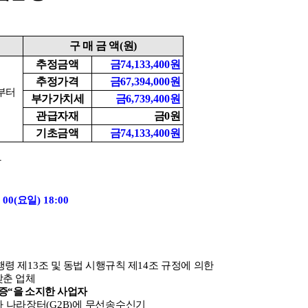
구 매 금 액
(
원
)
추정금액
금
74,133,400
원
추정가격
금
67,394,000
원
부터
부가가치세
금
6,739,400
원
관급자재
금
0
원
기초금액
금
74,133,400
원
관
 00(
요일
) 18:00
행령 제
13
조 및 동법 시행규칙 제
14
조 규정에 의한
갖춘 업체
증
“
을 소지한
사업자
라 나라장터
(G2B)
에 무선송수신기