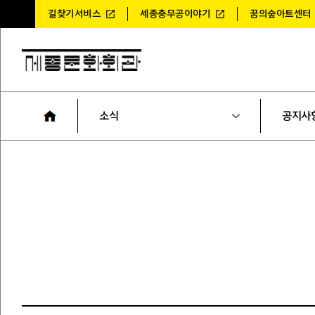
길찾기서비스
세종충무공이야기
꿈의숲아트센터
소식
공지사