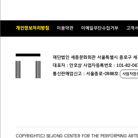
예정가격은
「
지방자치단체를 당사자로 하는 계약에 관한 법
계약담당자가 관여할 소지가 전혀 발생할 수 없음을 알려드
나
.
낙찰자 결정은
예정가격이하로서 최저가 입찰자순으
적격심사 기준은 지방자치단체 입찰시 낙찰자 결정기
개인정보처리방침
이용약관
이메일무단수집거부
고객
평가기준
〈
별표
3
〉
을 적용합니다
.
입찰서 제출결과
1
낙찰자로 결정합니다
.
다
.
적격심사 대상자는 통보를 받은 날로부터
3
일 이내에
서류 포함
)
중 입찰공고일 후에 발생
·
신고
·
수정된 자료
재단법인 세종문화회관 서울특별시 종로구 세종대로
라
.
낙찰자는 낙찰통지를 받은 날로부터
10
일 이내에 계
대표자 : 안호상 사업자등록번호 : 101-82-06
받은 후 납품해야 합니다
.
낙찰자가 소정의 기한 내에
통신판매업신고 : 서울종로-0988호
사업자정
7.
입찰보증금 납부 및 귀속
가
.
「
지방자치단체를 당사자로 하는 계약에 관한 법률 시
납부 이행각서로 갈음합니다
.
나
.
낙찰자가 소정의 기일 내에 계약을 체결하지 아니할
(
귀속
)
해야 하며
,
부정당업자로 입찰참가 자격제한의 
8.
입찰의 무효
세종문화회관 회계규정 제
147
조 및 지방자치단체를 당사자로
제
4
항
,
동법 시행규칙 제
42
조의 규정에 의합니다
.
9.
청렴계약 이행 준수
본 입찰에 참가하고자 하는 자는 서울특별시 공고 제
2012-1
COPYRIGHT(C) SEJONG CENTER FOR THE PERFORMING ARTS