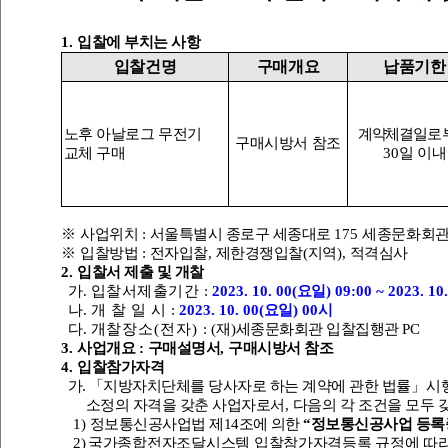
1.
입찰에 부치는 사항
입찰건명
구매개요
납품기한
노후 아날로그 무전기
계약체결
일로
구매시방서 참조
교체 구매
30
일 이내
※
사업위치
:
서울특별시 종로구 세종대로
175
세종문화회
※
입찰방법
:
전자입찰
,
제한경쟁입찰
(
지역
),
적격심사
2.
입찰서 제출 및 개찰
가
.
입찰서제출기간
:
2023. 10. 00(
요일
) 09:00 ~ 2023. 10.
나
.
개 찰 일 시
:
2023. 10. 00(
요일
) 00
시
다
.
개찰장소
(
전자
)
: (
재
)
세종문화회관 입찰집행관
PC
3.
사업개요
:
구매설명서
,
구매시방서 참조
4.
입찰참가자격
가
.
「
지방자치단체를 당사자로 하는 계약에 관한 법률
」
시
소정의 자격을 갖춘 사업자로서
,
다음의 각 조건을 모두 
1)
정보통신공사업법 제
14
조에 의한
“
정보통신공사업 등록
2)
국가종합전자조달시스템 입찰참가자격등록 규정에 따