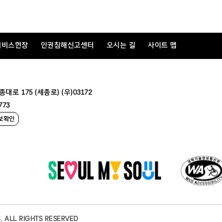
률 시행령
」
에 따라 지정된 정보처 리장치
(g2b)
에서 자동으로 산출되므
립니다
.
로 적격심사를 실시
하여 종합평점이
85
점 이상인 자를 낙찰자로 결정하
준 제
2
장의
3
물품적격심사 세부기준
추정가격이 고시금액 미만인 물품
서비스헌장
인권침해신고센터
오시는 길
사이트 맵
순위가
2
인 이상
(
입찰가격이 동일할 때
)
인 경우 적격심사 점수가 높은 
적격심사에 필요한 서류를 제출하여야 하며
,
적격심사서류
(
보완
·
추가 
는 심사에서 제외합니다
.
 175 (세종로) (우)03172
약을 체결하여야 하며
,
발주처에서 요구한 사양의 동급이상의 사양임을 
773
 계약을 체결하지 아니할 경우
불이익을 받을 수 있습니다
.
보확인
행령
」
제
37
조 및 제
38
조의 규정에 의하며 입찰보증금 납부는 전자입찰
 경우에는 입찰금액의
100
분의
5
에 해당하는 입찰보증금을 우리 회관에 
처분을 받게 됩니다
.
 하는 계약에 관한 법률 시행령 제
39
조
814
호에 시행한 청렴계약 이행을 위한
. ALL RIGHTS RESERVED