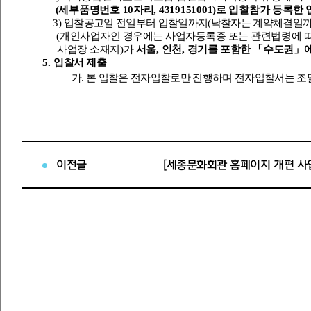
(
세부품명번호
10
자리
, 4319151001)
로 입찰참가 등록한 
3)
입찰공고일 전일부터 입찰일까지
(
낙찰자는 계약체결일
(
개인사업자인 경우에는 사업자등록증 또는 관련법령에 
사업장 소재지
)
가
서울
,
인천
,
경기를 포함한
「
수도권
」
5.
입찰서 제출
가
.
본 입찰은 전자입찰로만 진행하며 전자입찰서는 조
의 전자입찰시스템을 이용하여 제출하여야 합니다
.
나
.
전자입찰서의 제출확인은 조달청 전자입찰시스템 
다
.
본 입찰은 지문인식 신원확인 입찰이 적용되므로 개
전자입찰특별유의서 제
7
조 제
1
항 제
5
호에
따라 미리 
이전글
[세종문화회관 홈페이지 개편 사
신원확인 입찰이 곤란한 자는 국가종합전자조달시스템
인증서
(
사업자인증서와 개인인증서
)
에 의한 전자입찰
※
본 입찰에 미 자격자가 고의로 입찰에 참가한 자
,
「
지방자치
목에 따라 입찰
ㆍ
계약을 방해하는 등 경쟁의 공정한 집행을
부정당업자로 제재할 수 있습니다
.
6.
예정가격 및 낙찰자 결정방법
가
.
예정가격은
「
지방자치단체 입찰 및 계약집행기준
」
제
2
±3%
범위 내에서 정한 복수예비가격
15
개를 작성하여 입
많이 선택된
4
개의 예비가격을 산출 평균한 가격으로 합니