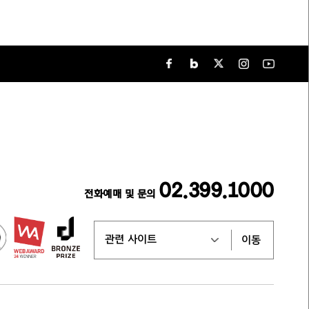
로
며
의
자를
제출
승인
서의
02.399.1000
전화예매 및 문의
납부
이동