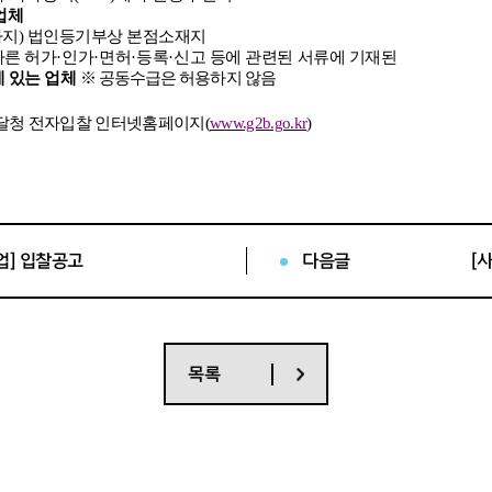
업체
까지
)
법인등기부상 본점소재지
따른 허가
·
인가
·
면허
·
등록
·
신고 등에 관련된 서류에 기재된
에 있는 업체
※
공동수급은 허용하지 않음
달청 전자입찰 인터넷홈페이지
(
www.g2b.go.kr
)
웹송신함에서 확인하시기 바랍니다
.
인인증서를 보유한 대표자 또는 입찰대리인은 국가종합전자조달시스템
지문정보를 등록하여야 전자입찰서 제출이 가능합니다
.
다만
,
지문인식
업] 입찰공고
다음글
[
전자입찰특별유의서 제
7
조 제
1
항 제
7
호 및
8
호 따라 예외적으로 기존
서 제출이 가능합니다
.
단체를 당사자로 하는 계약에 관한 법률 시행령
」
제
92
조 제
2
항
1
호 각
 저해할 염려가 있는 자에 해당한다고 판단될 경우에는 관계규정에 따라
목록
장 예정가격 작성요령에 의거 기초금액의
찰참가자가
2
개씩 전자 추첨하여 가장
다
.