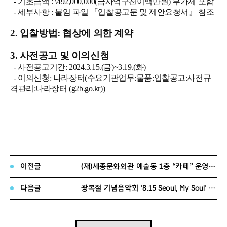
- 기초금액
: \
492,000,000(금사억구천이백만원) 부가세 포함
-
세부사항
:
붙임 파일
『입찰공고문
및 제안요청서
』
참조
2.
입찰
방법: 협상에 의한 계약
3. 사전공고 및 이의신청
- 사전공고기간: 2024.3.15.(금)~3.19.(화)
- 이의신청: 나라장터(수요기관업무:물품:입찰공고:사전규
격관리:나라장터 (g2b.go.kr))
이전글
(재)세종문화회관 예술동 1층 “카페” 운영자 선정 입찰공고
다음글
광복절 기념음악회 '8.15 Seoul, My Soul' 운영 대행