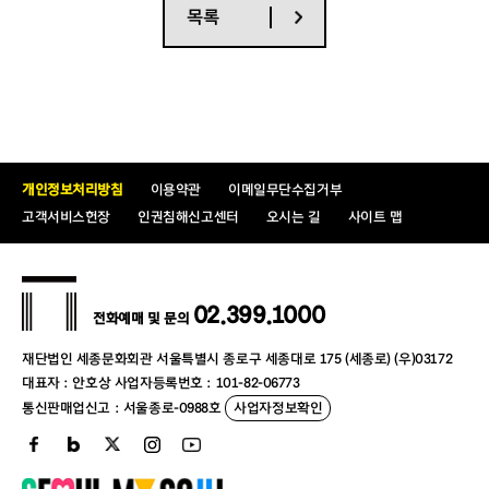
목록
개인정보처리방침
이용약관
이메일무단수집거부
고객서비스헌장
인권침해신고센터
오시는 길
사이트 맵
02.399.1000
전화예매 및 문의
재단법인 세종문화회관 서울특별시 종로구 세종대로 175 (세종로) (우)03172
대표자 : 안호상 사업자등록번호 : 101-82-06773
통신판매업신고 : 서울종로-0988호
사업자정보확인