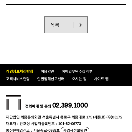
1)
총액입찰
,
적격심사
,
단독이행으로 집행합니다
.
2)
해당 용역의 사업기간 및 규모 등에 대하여 과업지시서를
반드시 상세하게 인지하시기
바라며 미숙지로 인하여 발생
하는 모든 책임은 입찰자에게 있으니 유의하시기 바랍니다
.
목록
3)
본 입찰은 전자입찰로만 집행하며 한번 제출한 입찰서는
취소하거나 수정 할 수 없습니다
.
단
,
국가종합전자조달시스
템 전자입찰특별유의서 제
8
조에 따라 입찰의 취소를 신청
할
수 있습니다
.
4)
부가가치세가 포함된 금액으로 입찰자가 면세사업자인 경
우 입찰금액은 반드시 부가가치세를
포함하여 투찰하여야
하며
,
입찰결과 낙찰자가 면세사업자인 경우 낙찰금액에서
부가가치세를
차감한 금액을 계약금액으로 합니다
.
개인정보처리방침
이용약관
이메일무단수집거부
5)
본 용역은 조달청에 등록한 업체가 입찰에 참가할 수 있으
고객서비스헌장
인권침해신고센터
오시는 길
사이트 맵
며 입찰서는 반드시 국가종합전자
조달시스템 홈페이지
(
www.g2b.go.kr
)
의 전자입찰 입찰서 제출 가능
(
입찰정보
→
용
역
)
을
이용하여 제출하여야 하며
,
입찰서 제출기간 중에는
24
시간 제출이 가능합니다
.
(
국가종합전자조달시스템의
『
보
02.399.1000
전화예매 및 문의
낸문서함
』
에서 입찰서 제출을 반드시 확인 바람
)
6)
본 입찰은 전자입찰 입찰자 신원확인제도가 적용됨에 따
재단법인 세종문화회관 서울특별시 종로구 세종대로 175 (세종로) (우)03172
라 개인인증서를 보유한 대표자
(
또는
사전에 등록된 입찰대
대표자 : 안호상 사업자등록번호 : 101-82-06773
리인
)
만이 입찰서 제출이 가능합니다
.
통신판매업신고 : 서울종로-0988호
사업자정보확인