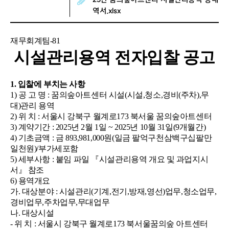
역서.xlsx
재무회계팀
-81
시설관리용역 전자입찰 공고
1.
입찰에 부치는 사항
1)
공 고 명
:
꿈의숲아트센터 시설
(
시설
,
청소
,
경비
(
주차
),
무
대
)
관리 용역
2)
위 치
:
서울시 강북구 월계로
173
북서울 꿈의숲아트센터
3)
계약기간
: 2025
년
2
월
1
일
~ 2025
년
10
월
31
일
(9
개월간
)
4)
기초금액
:
금
893,981,000
원
(
일금 팔억구천삼백구십팔
만
일천원
)/
부가세포함
5)
세부사항
:
붙임 파일
『
시설관리용역 개요 및 과업지시
서
』
참조
6)
용역개요
가
.
대상분야
:
시설관리
(
기계
,
전기
,
방재
,
영선
)
업무
,
청소업무
,
경비업무
,
주차업무
,
무대업무
나
.
대상시설
-
위 치
:
서울시 강북구 월계로
173
북서울꿈의숲 아트센터