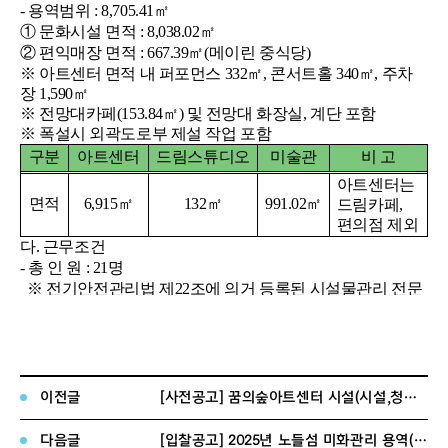
-
용역범위
: 8,705.41
㎡
①
문화시설 면적
: 8,038.02
㎡
②
편익매장 면적
: 667.39
㎡
(
메이린 중식당
)
※
아트센터 면적 내 퍼포먼스
332
㎡
,
콘서트홀
340
㎡
,
주차
장
1,590
㎡
※
전망대카페
(153.84
㎡
)
및 전망대 화장실
,
계단 포함
※
폭설시 외곽도로부 제설 작업 포함
구분
아트센터
드림스튜디오
미술관
비 고
아트센터는
면적
6,915
㎡
132
㎡
991.02
㎡
드림카페
,
편의점 제외
다
.
근무조건
-
총 인 원
: 21
명
※
전기안전관리법 제
22
조에 의거 등록된 시설물관리 전문
업체로서 반드시 상주 전기
안전관리자를 선임하여야 한다
.
·
교대근무
:
시설관리
(3
명
),
경비
(3
명
)
교대근무
·
주간근무
: 10
명
(
소장
1
명
,
시설실장
1
명
,
주차
2
명
,
청소
6
명
)
·
주
(
야
)
간근무
: 5
명
(
무대실장
(
기계
) 1
명
,
무대조명
2
명
,
무대
음향
2
명
)
이전글
[사전공고] 꿈의숲아트센터 시설(시설,청소,경비(주차, 무대)관리 용역(긴급)
2.
일반사항
다음글
[입찰공고] 2025년 노들섬 미화관리 용역(긴급)