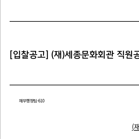
[입찰공고] (재)세종문화회관 직원
재무행정팀
-610
(