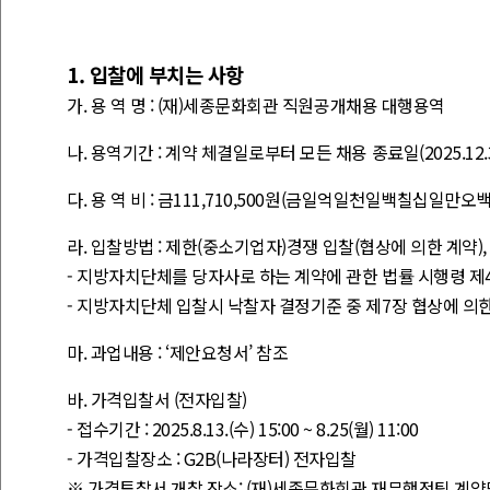
1.
입찰에 부치는 사항
가
.
용 역 명
: (
재
)
세종문화회관 직원공개채용 대행용역
나
.
용역기간
:
계약 체결일로부터 모든 채용 종료일
(2025.12.
다
.
용 역 비
:
금
111,710,500
원
(
금일억일천일백칠십일만오
라
.
입찰방법
:
제한
(
중소기업자
)
경쟁 입찰
(
협상에 의한 계약
)
-
지방자치단체를 당자사로 하는 계약에 관한 법률 시행령 제
-
지방자치단체 입찰시 낙찰자 결정기준 중 제
7
장 협상에 의
마
.
과업내용
: ‘
제안요청서
’
참조
바
.
가격입찰서
(
전자입찰
)
-
접수기간
: 2025.8.13.(
수
) 15:00 ~ 8.25(
월
) 11:00
-
가격입찰장소
:
G2B(
나라장터
)
전자입찰
※
가격투찰서 개찰 장소
: (
재
)
세종문화회관 재무행정팀 계약