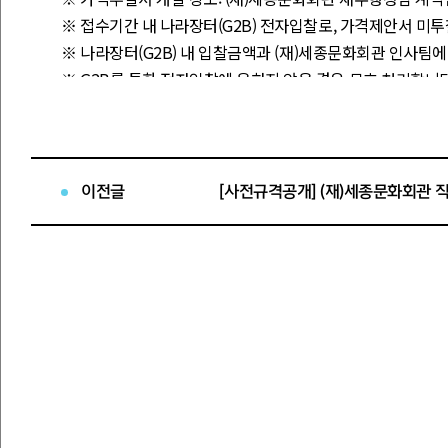
※
접수기간 내 나라장터
(G2B)
전자입찰로
,
가격제안서 미투
※
나라장터
(
G
2B)
내 입찰금액과
(
재
)
세종문화회관 인사팀에
※
G2B
를 통한 전자입찰에 응하지 않은 경우 무효 처리합니
※
부가가치세가 포함된 금액으로 입찰자가 면세사업자인 경
차감한 금액을 계약금액으로 함
사
.
입찰참가등록 및 제안서 제출
(
방문접수
)
이전글
-
접수기간
:
2025.8.21.(
목
), 8.22.(
금
), 8.25.(
월
)
중 가능일
-
접수시간
:
09:00
~
16:00
사이 제출
※
11:30~13:00
은 제안
-
접수장소
: (
재
)
세종문화회관 인사팀
(
☏
02-399-1522)
(
서울시 종로구 세종대로
175
세종문화회관 사무동
4
층 인사
-
제출방법
:
직접 방문제출만 가능하며 마감시간 이후 제출서
※
사용 인감 또는 법인 인감 지참 필수
(
미지참시 등록 불가
)
※
입찰인
(
대리인
)
본인 신분증 및 명함 지참
(
재직증명서
,
위
-
제출서류
※
제안요청서 참고
○
입찰참가 등록서류
(
신청서
,
서약서
,
중
·
소기업
·
소상공인 확
○
제안서 및 사업수행능력 평가자료