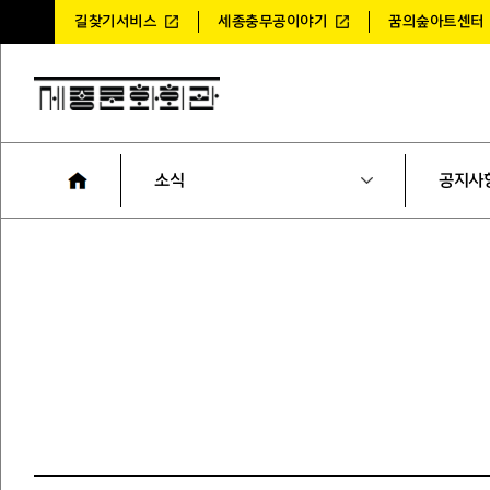
길찾기서비스
세종충무공이야기
꿈의숲아트센터
소식
공지사