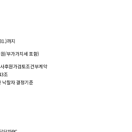
31.)
까지
백원
/
부가가치세 포함
)
,
사후원가검토조건부계약
43
조
한 낙찰자 결정기준
담당자
PC