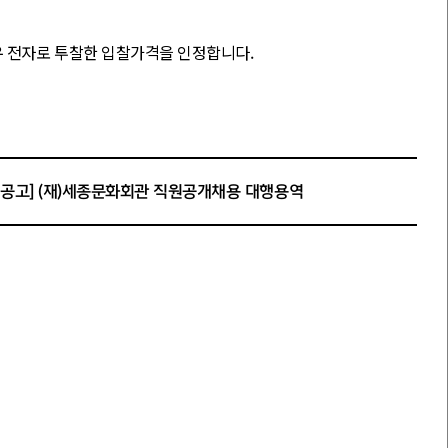
 전자로 투찰한 입찰가격을 인정합니다
.
과 낙찰자가 면세사업자인 경우
낙찰금액에서 부가가치세를
재공고] (재)세종문화회관 직원공개채용 대행용역