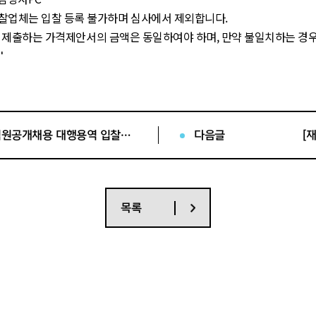
찰업체는 입찰 등록 불가하며 심사에서 제외합니다
.
 제출하는 가격제안서의
금액은
동일
하여야 하며
,
만약
불일치하는 경우
다
.
우 입찰금액은 반드시
부가가치세를 포함하여 투찰하여야 하며
,
입찰결
[사전규격공개] (재)세종문화회관 직원공개채용 대행용역 입찰공고 (긴급)
다음글
[
서 제출 불가
팀
)
목록
류는 접수 불가
임장 제출 필요
)
인서 등
)