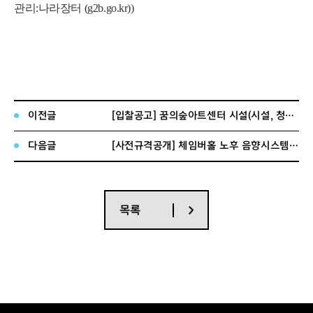
관리:나라장터 (g2b.go.kr))
이전글
[입찰공고] 꿈의숲아트센터 시설(시설, 청소, 경비(주차))관리 용역(장기계속)
다음글
[사전규격공개] 체임버홀 노후 음향시스템 교체 입찰 공고
목록