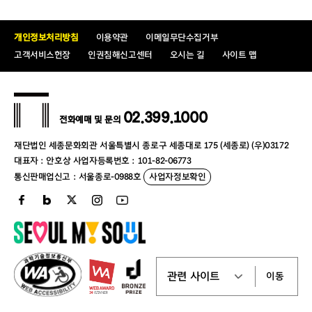
2.
계약방법
:
제한경쟁입찰
(
협상에 의한 계약
)
가
.
지방자치단체를당사자로하는계약에관한법률시행령 제
43
개인정보처리방침
이용약관
이메일무단수집거부
조
, 44
조
고객서비스헌장
인권침해신고센터
오시는 길
사이트 맵
나
.
지방자치단체 입찰시 낙찰자 결정기준 중 제
7
장 협상에 의한
계약체결 기준
02.399.1000
전화예매 및 문의
3.
입찰참가자격
재단법인 세종문화회관 서울특별시 종로구 세종대로 175 (세종로) (우)03172
대표자 : 안호상 사업자등록번호 : 101-82-06773
가
.
｢
지방자치단체를 당사자로 하는 계약에 관한 법률 시행령
｣
통신판매업신고 : 서울종로-0988호
사업자정보확인
제
13
조 및 같은 법 시행규칙 제
14
조 규정에 따라 자격요
건을 구비하고
,
｢
국가종합전자조달시스템 입찰참가
자격
등록규정
｣
에 의하여 반드시 나라장터
(G2B)
에 입찰참가
신청 서류접수마감일
(
입
찰참가등록마감일
)
까지
기타자
유업
(
행사대행업
)[
업종코드
: 9901]
으로 입찰참가자
격을
이동
등록한 자
(
문의처
:
조달청 정부조달콜센터
1588-0800)
나
.
입찰공고일 전일까지 검사가 완료된
최근
5
년 이내 단일 건