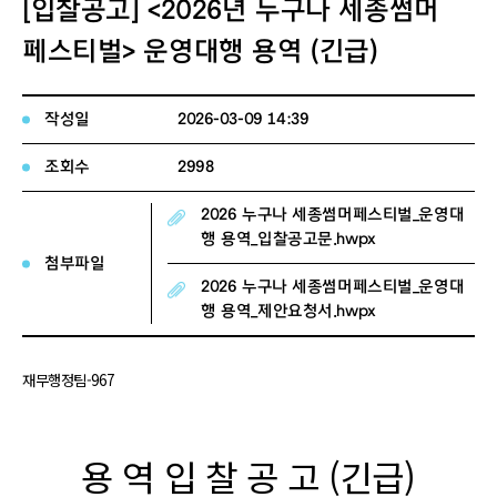
[입찰공고] <2026년 누구나 세종썸머
페스티벌> 운영대행 용역 (긴급)
작성일
2026-03-09 14:39
조회수
2998
2026 누구나 세종썸머페스티벌_운영대
행 용역_입찰공고문.hwpx
첨부파일
2026 누구나 세종썸머페스티벌_운영대
행 용역_제안요청서.hwpx
재무행정팀-967
용 역 입 찰 공 고
(
긴급
)