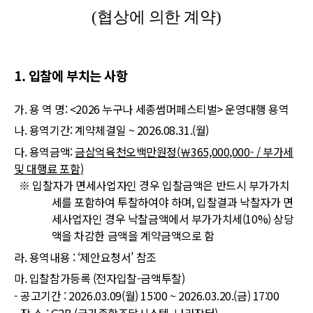
(
협상에 의한 계약
)
1.
입찰에 부치는 사항
가
.
용 역 명
: <2026
누구나 세종썸머페스티벌
>
운영대행 용역
나
.
용역기간
:
계약체결일
~ 2026.08.31.(
월
)
다
.
용역금액
:
금삼억육천오백만원정
(
￦
365,000,000- /
부가세
및 대행료 포함
)
※
입찰자가 면세사업자인 경우 입찰금액은 반드시 부가가치
세를 포함하여 투찰하여야 하며
,
입찰결과 낙찰자가 면
세사업자인 경우 낙찰금액에서 부가가치세
(10%)
상당
액을 차감한 금액을 계약금액으로 함
라
.
용역내용
: ‘
제안요청서
’
참조
마
.
입찰참가등록
(
전자입찰
-
금액투찰
)
-
공고기간
:
2026.03.09(
월
) 15:00 ~ 2026.03.20.(
금
) 17:00