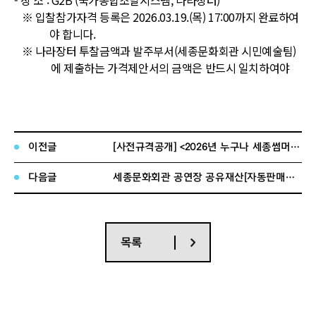
-
장 소
: G2B (
국가종합조달시스템
,
나라장터
)
※
입찰참가자격 등록은
2026.03.19.(
목
) 17:00
까지 완료
하여
야 합니다
.
※
나라장터 투찰금액과 발주부서
(
세종문화회관 시민예술팀
)
에 제출하는 가격제안서의 금액은 반드시 일치하여야
하며
,
만약 불일치 할 경우 전자로 투찰한 금액을 인정합
니다
.
※
G2B
를 통한 전자입찰에 응하지 않은 경우 무효 처리합니
다
.
이전글
[사전규격공개] <2026년 누구나 세종썸머페스티벌> 운영대행 용역
바
.
제안서 및 가격입찰서 제출
(
방문제출
)
-
일 시
:
2
026.03.20.(
금
) 9:00
~ 18:00
(12:00~13:00
제외
)
다음글
세종문화회관 공연장 공유재산[자동판매기] 유상 사용허가 입찰 공고
-
제출장소
: (
재
)
세종문화회관 사무동
2
층 시민예술팀
(
서울시 종
로구 세종대로
175)
※
가격입찰서는 밀봉하여 사무동
4
층 재무행정팀으로 별도
제출
목록
※
우편 및 이메일 접수는 받지 않습니다
.
※
기타 자세한 내용은 제안요청서를 참고하시기 바랍니다
.