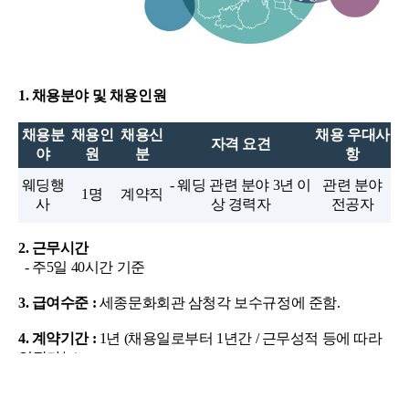
1. 채용분야 및 채용인원
채용분
채용인
채용신
채용 우대사
자격 요견
야
원
분
항
웨딩행
- 웨딩 관련 분야 3년 이
관련 분야
1명
계약직
사
상 경력자
전공자
2. 근무시간
- 주5일 40시간 기준
3. 급여수준 :
세종문화회관 삼청각 보수규정에 준함.
4. 계약기간 :
1년 (채용일로부터 1년간 / 근무성적 등에 따라
연장가능)
5. 지원방법