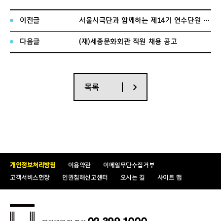
1) 서류접수기간 :
2015년 11월 20일(금) ~ 11월 27일(금)
2) 접수방법 : E-mail 접수 (
opinz11@sejongpac.or.kr
)
이전글
서울시극단과 함께하는 제14기 연수단원 모집 공고
3) 제출서류 : 지정양식(입사지원서 및 자기소개서, 경력기
술서)
다음글
(재)세종문화회관 직원 채용 공고
6.전형절차
목록
7. 합격자 통보 :
개별통지(면접일 추후 공지)
8. 기타사항
1) 적격자가 없을 경우 채용하지 아니할 수 있습니다.
개인정보처리방침
이용약관
이메일무단수집거부
2) 제출된 서류에 추후 허위사실이 발견 될 때에는 합격 또
는 채용을 취소합니다.
고객서비스헌장
인권침해신고센터
오시는 길
사이트 맵
3) 응시서류상의 기재착오 또는 누락, 연락불가 등으로 인한
불이익은 일체 응시자의 책임입니다.
4) 기타 자세한 사항은 (재)세종문화회관 삼청각 인사담당
(☎02-740-3206)으로 문의하시기 바랍니다.