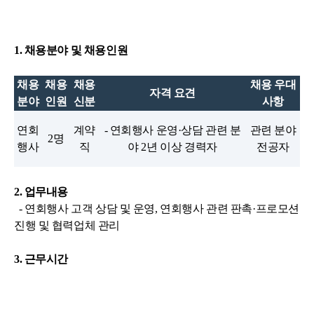
1. 채용분야 및 채용인원
채용
채용
채용
채용 우대
자격 요견
분야
인원
신분
사항
연회
계약
- 연회행사 운영·상담 관련 분
관련 분야
2명
행사
직
야 2년 이상 경력자
전공자
2. 업무내용
- 연회행사 고객 상담 및 운영, 연회행사 관련 판촉·프로모션
진행 및 협력업체 관리
3. 근무시간
- 주5일 40시간 기준
4. 급여수준 :
세종문화회관 삼청각 보수규정에 준함.