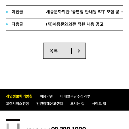
이전글
세종문화회관 ‘공연장 안내원 5기’ 모집 공고문
5. 계약기간 :
1년 (채용일로부터 1년간 / 근무성적 등에 따라
연장가능)
다음글
(재)세종문화회관 직원 채용 공고
6. 지원방법
1) 서류접수기간 : 2
015년 12월 9일(수) ~ 12월 15일(화)
2) 접수방법 : E-mail 접수 (
opinz11@sejongpac.or.kr
)
목록
3) 제출서류 : 지정양식(입사지원서 및 자기소개서, 경력기
술서)
7.전형절차
개인정보처리방침
이용약관
이메일무단수집거부
고객서비스헌장
인권침해신고센터
오시는 길
사이트 맵
8. 합격자 통보 :
개별통지(면접일 추후 공지)