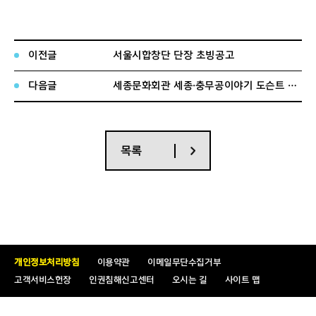
- 계약기간 : 채용일로부터 2년
- 담당직무
이전글
서울시합창단 단장 초빙공고
채용분야
담 당 직 무
비고
다음글
세종문화회관 세종·충무공이야기 도슨트 모집 공고
※예술단운영내규 제
7
조 제
1
항 제
3
호에 의
거
,
뮤지컬단
직무기술서 참
-
단장을 보좌하며 공연창작에 참여
목록
지도단원
고
-
단원의 연습 및 공연을 지도
-
홍보와 마케팅 업무를 겸할 수 있음
.
개인정보처리방침
이용약관
이메일무단수집거부
- 근무조건
고객서비스헌장
인권침해신고센터
오시는 길
사이트 맵