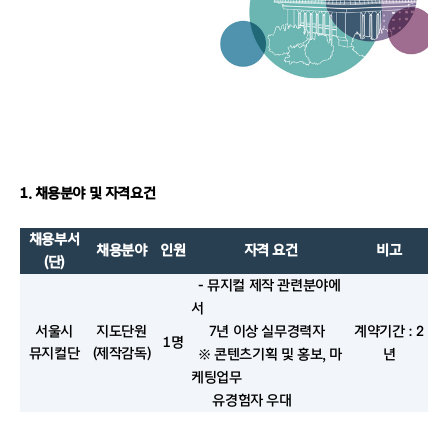
1. 채용분야 및 자격요건
채용부서
채용분야
인원
자격 요건
비고
(
단
)
-
뮤지컬 제작 관련분야에
서
서울시
지도단원
7
년 이상 실무경력자
계약기간
: 2
1
명
뮤지컬단
(
제작감독
)
※ 콘텐츠기획 및 홍보
,
마
년
케팅업무
유경험자 우대
※ 우대사항 : 취업보호대상자(장애인, 북한이탈주민, 유공자 등) 우대