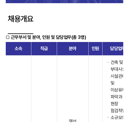
채용개요
근무부서 및 분야, 인원 및 담당업무(총 3명)
소속
직급
분야
인원
담당업무
건축 및
부대시설
시설관리
및
이상유무
파악과
현장
점검작업
소규모의
영선
방수 및
근무형태