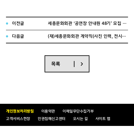
시설운영팀
시설전문직
1명
타일수리,
및
도장 등
직무기술서
기타
이전글
세종문화회관 ‘공연장 안내원 48기’ 모집 공고문
유지보수
작업
다음글
(재)세종문화회관 계약직(사진 인력, 전시관 부매니저) 채용 공고
공연장
객석의자,
마감재 등
점검 및
목록
유지관리
작업 등
공연장 및
내·외부 및
부대시설
청소 업무
개인정보처리방침
이용약관
이메일무단수집거부
화장실
고객서비스헌장
인권침해신고센터
오시는 길
사이트 맵
내부청소
및 용품